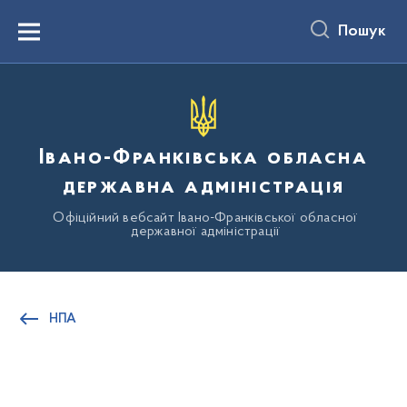
до
основного
Пошук
вмісту
Menu
Івано-Франківська обласна
державна адміністрація
Офіційний вебсайт Івано-Франківської обласної
державної адміністрації
НПА