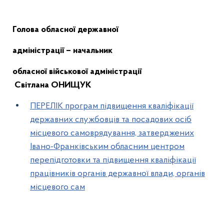
Голова обласної державної
адміністрації – начальник
обласної військової адміністрації
Світлана ОНИЩУК
ПЕРЕЛІК програм підвищення кваліфікації
державних службовців та посадових осіб
місцевого самоврядування, затверджених
Івано-Франківським обласним центром
перепідготовки та підвищення кваліфікації
працівників органів державної влади, органів
місцевого сам