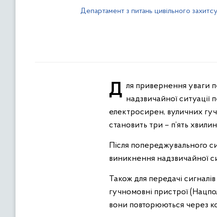
Департамент з питань цивільного захитс
Для привернення уваги перед доведенням інформації до населення про загрозу або виникнення
надзвичайної ситуації 
електросирен, вуличних гуч
становить три – п’ять хвилин
Після попереджувального си
виникнення надзвичайної с
Також для передачі сигналі
гучномовні пристрої (Нацпол
вони повторюються через кож