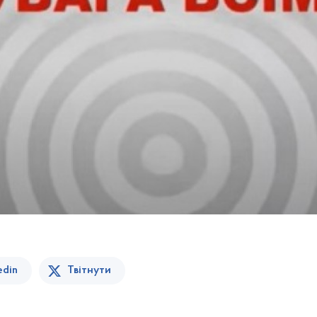
edin
Твітнути