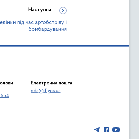
Наступна
дінки під час артобстрілу і
бомбардування
голови
Електронна пошта
oda@if.gov.ua
 554