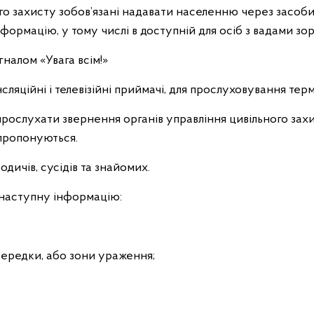
го захисту зобов’язані надавати населенню через засоби
формацію, у тому числі в доступній для осіб з вадами зор
налом «Увага всім!»
нсляційні і телевізійні приймачі, для прослуховування тер
прослухати звернення органів управління цивільного захи
пропонуються.
одичів, сусідів та знайомих.
 наступну інформацію:
середки, або зони ураження;