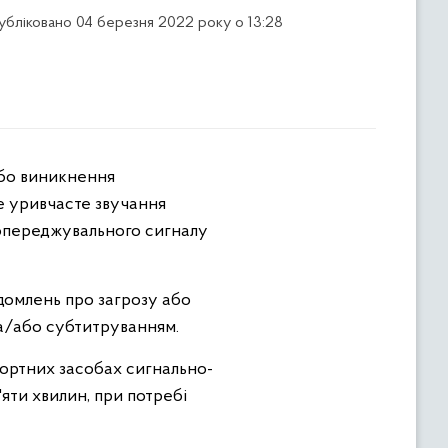
публіковано 04 березня 2022 року о 13:28
е уривчасте звучання
попереджувального сигналу
домлень про загрозу або
а/або субтитруванням.
портних засобах сигнально-
'яти хвилин, при потребі