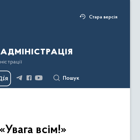
Стара версія
адміністрація
ністрації
Пошук
Увага всім!»