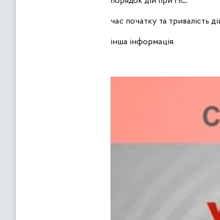
порядок дій при НС;
час початку та тривалість д
інша інформація.