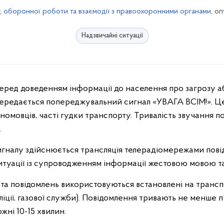
у, оборонної роботи та взаємодії з правоохоронними органами
, о
Надзвичайні ситуації
передається попереджувальний сигнал «УВАГА ВСІМ!». Ц
номовців, часті гудки транспорту. Тривалість звучання 
.
гналу здійснюється трансляція телерадіомережами пові
итуації із супроводженням інформації жестовою мовою т
в та повідомлень використовуються встановлені на транс
іції, газової служби). Повідомлення тривають не менше п
ні 10-15 хвилин.