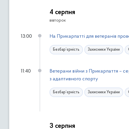
д
о
4 серпня
ф
вівторок
і
л
13:00
На Прикарпатті для ветеранів прове
ь
т
Безбар’єрність
Захисники України
р
і
в
11:40
Ветерани війни з Прикарпаття – се
з адаптивного спорту
Безбар’єрність
Захисники України
3 серпня