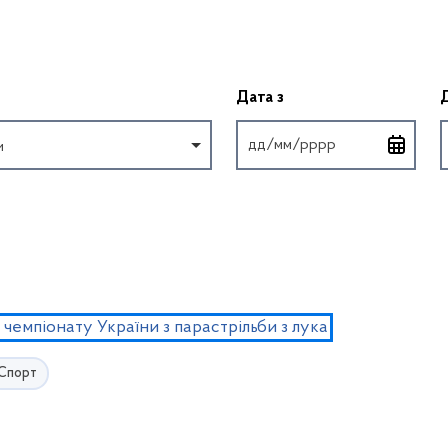
Введіть дату у форм
Дата з
и
чемпіонату України з парастрільби з лука
Спорт