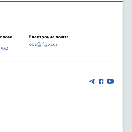
голови
Електронна пошта
oda@if.gov.ua
 554