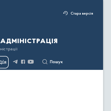
Стара версія
адміністрація
ністрації
Пошук