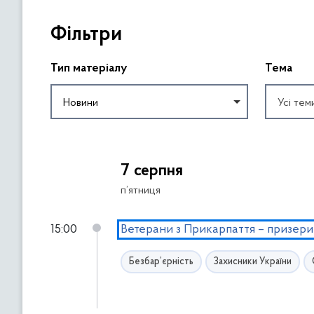
П
Фільтри
р
о
п
Тип матеріалу
Тема
у
с
Новини
Усі тем
т
и
П
т
о
и
7 серпня
в
ф
е
п’ятниця
і
р
л
н
15:00
Ветерани з Прикарпаття – призери 
ь
у
т
т
Безбар’єрність
Захисники України
р
и
и
с
ь