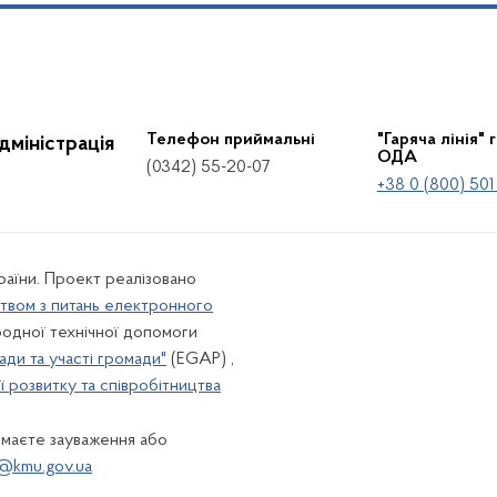
Телефон приймальні
"Гаряча лінія" 
дміністрація
ОДА
(0342) 55-20-07
+38 0 (800) 501
країни. Проект реалізовано
твом з питань електронного
одної технічної допомоги
ади та участі громади"
(EGAP) ,
 розвитку та співробітництва
 маєте зауваження або
@kmu.gov.ua