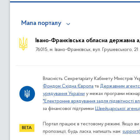
Мапа порталу
Івано-Франківська обласна державна а
76015, м. Івано-Франківськ, вул. Грушевського, 21
Власність Секретаріату Кабінету Міністрів У
Фондом Східна Європа
та
Державним агентс
урядування України
у межах програми міжнар
"Електронне врядування задля підзвітності вл
за фінансової підтримки
Швейцарської агенції
Портал працює в тестовому режимі. Якщо ви
пропозиції, будь ласка, напишіть нам:
support