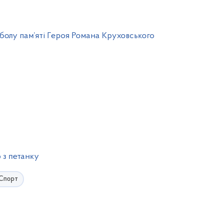
тболу пам’яті Героя Романа Круховського
 з петанку
Спорт