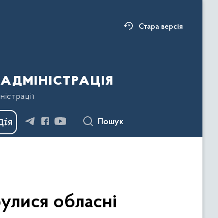
Стара версія
адміністрація
ністрації
Пошук
булися обласні