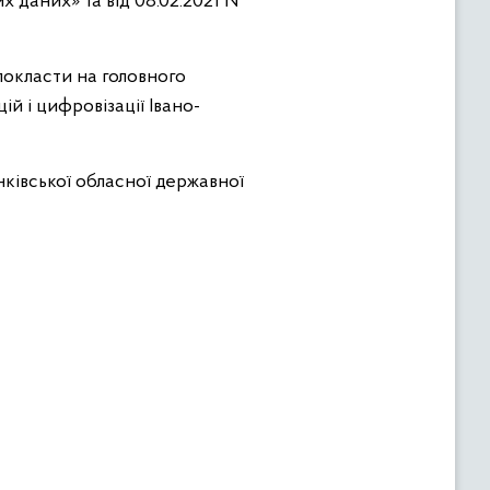
 даних» та від 08.02.2021 №
покласти на головного
й і цифровізації Івано-
ківської обласної державної