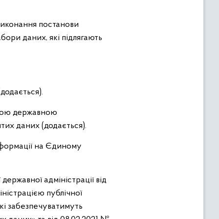
 виконання постанови
бори даних, які підлягають
(додається).
сною державною
тих даних (додається).
інформації на Єдиному
державної адміністрації від
ністрацією публічної
які забезпечуватимуть