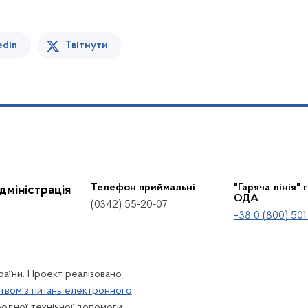
edin
Твітнути
Телефон приймальні
"Гаряча лінія" 
дміністрація
ОДА
(0342) 55-20-07
+38 0 (800) 501
країни. Проект реалізовано
твом з питань електронного
одної технічної допомоги