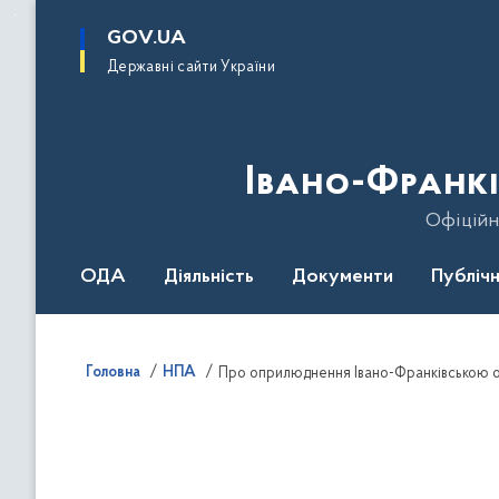
до
основного
GOV.UA
вмісту
Державні сайти України
Івано-Франкі
Офіційн
ОДА
Діяльність
Документи
Публічн
Головна
НПА