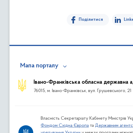
Поділитися
Link
Мапа порталу
Івано-Франківська обласна державна а
76015, м. Івано-Франківськ, вул. Грушевського, 21
Власність Секретаріату Кабінету Міністрів У
Фондом Східна Європа
та
Державним агентс
урядування України
у межах програми міжнар