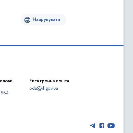
Надрукувати
голови
Електронна пошта
oda@if.gov.ua
 554