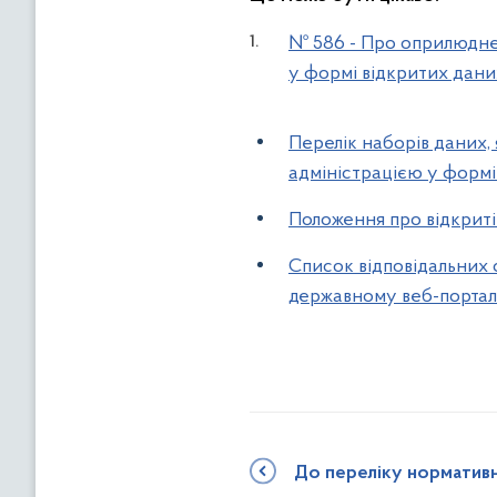
№ 586 - Про оприлюдне
у формі відкритих дани
Перелік наборів даних
адміністрацією у формі
Положення про відкриті 
Список відповідальних 
державному веб-портал
До переліку норматив