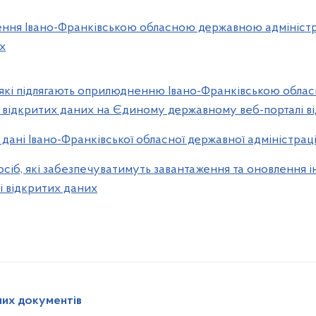
ння Івано-Франківською обласною державною адміністра
х
, які підлягають оприлюдненню Івано-Франківською обл
 відкритих даних на Єдиному державному веб-порталі в
дані Івано-Франківської обласної державної адміністраці
осіб, які забезпечуватимуть завантаження та оновлення
і відкритих даних
них документів