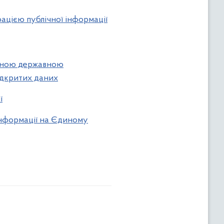
цією публічної інформації
асною державною
ідкритих даних
ї
 інформації на Єдиному