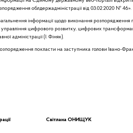
інформації на Єдиному державному веб-порталі відкритих
зпорядження облдержадміністрації від 03.02.2020 № 46».
загальнення інформації щодо виконання розпорядження 
– управління цифрового розвитку, цифрових трансформаці
ої адміністрації (І. Фіняк).
розпорядження покласти на заступника голови Івано-Фран
адміністрації Світлана ОНИЩУК