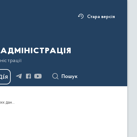
Стара версія
адміністрація
ністрації
Пошук
Про оприлюднення Івано-Франківською обласною державною адміністрацією публічної інформації у формі відкритих даних