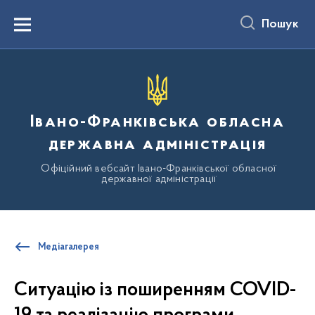
до
основного
Пошук
вмісту
Menu
Івано-Франківська обласна
державна адміністрація
Офіційний вебсайт Івано-Франківської обласної
державної адміністрації
Медіагалерея
Ситуацію із поширенням COVID-