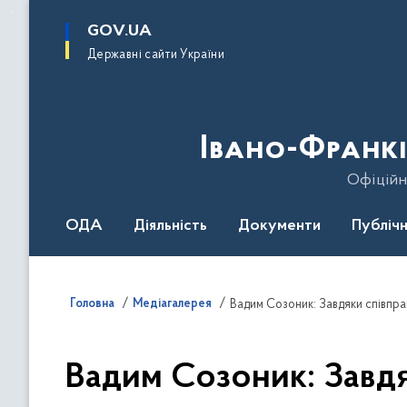
до
основного
GOV.UA
вмісту
Державні сайти України
Івано-Франкі
Офіційн
ОДА
Діяльність
Документи
Публічн
Головна
Медіагалерея
Вадим Созоник: Завдяк