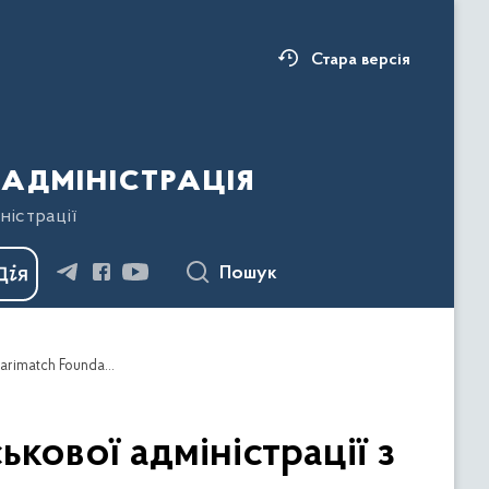
Стара версія
адміністрація
ністрації
Пошук
Вадим Созоник: Завдяки співпраці обласної військової адміністрації з Міжнародним благодійним фондом «Parimatch Foundation» заклади освіти Заболотівщини отримали спортивний інвентар
кової адміністрації з