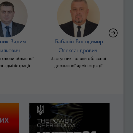
ник Вадим
Бабанін Володимир
Манд
Заст
ильович
Олександрович
державн
 голови обласної
Заступник голови обласної
цифров
ї адміністрації
державної адміністрації
транс