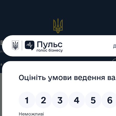
вська обласна державна 
ий вебсайт Івано-Франківської обласної державної адмі
а інформація
Громадянам
Про важливе