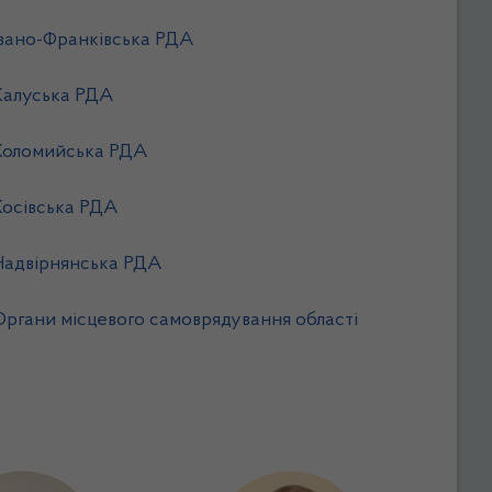
Івано-Франківська РДА
Калуська РДА
Коломийська РДА
Косівська РДА
Надвірнянська РДА
Органи місцевого самоврядування області