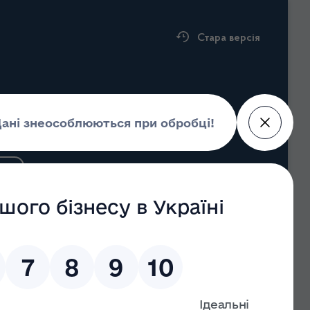
Стара версія
адміністрація
ністрації
Пошук