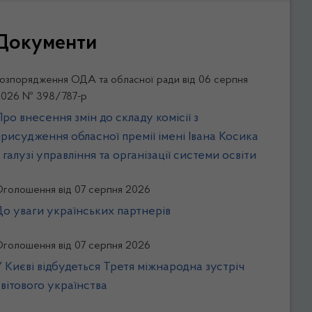
Документи
озпорядження ОДА та обласної ради від 06 серпня
2026 № 398/787-р
ро внесення змін до складу комісії з
присудження обласної премії імені Івана Косика
 галузі управління та організації системи освіти
голошення від 07 серпня 2026
До уваги українських партнерів
голошення від 07 серпня 2026
У Києві відбудеться Третя міжнародна зустріч
світового українства