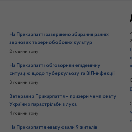
Р
На Прикарпатті завершено збирання ранніх
зернових та зернобобових культур
П
2 години тому
На Прикарпатті обговорили епідемічну
в
ситуацію щодо туберкульозу та ВІЛ-інфекції
О
3 години тому
Ветерани з Прикарпаття – призери чемпіонату
О
України з парастрільби з лука
4 години тому
На Прикарпаття евакуювали 9 жителів