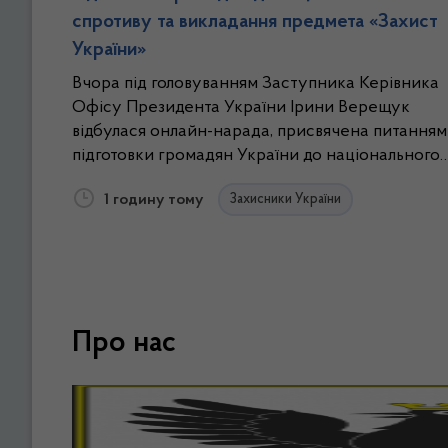
спротиву та викладання предмета «Захист
України»
Вчора під головуванням Заступника Керівника
Офісу Президента України Ірини Верещук
відбулася онлайн-нарада, присвячена питанням
підготовки громадян України до національного
спротиву та організації викладання
1 годину тому
Захисники України
інтегрованого курсу навчального предмета
«Захист України». Участь в нараді взяли
заступник голови ОДА Володимир Бабанін і
радниця голови ОДА Лариса Стефанишина.
Про нас