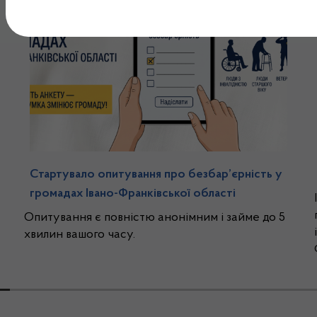
Стартувало опитування про безбар’єрність у
громадах Івано-Франківської області
Опитування є повністю анонімним і займе до 5
хвилин вашого часу.