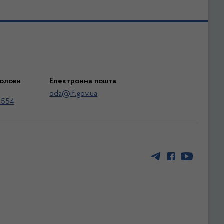
голови
Електронна пошта
oda@if.gov.ua
 554