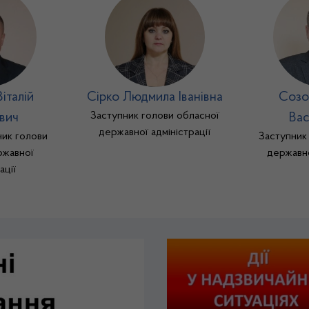
італій
Сірко Людмила Іванівна
Созо
Заступник голови обласної
вич
Вас
державної адміністрації
ик голови
Заступник
ржавної
державно
ації