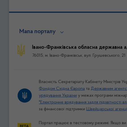
Мапа порталу
Івано-Франківська обласна державна а
76015, м. Івано-Франківськ, вул. Грушевського, 21
Власність Секретаріату Кабінету Міністрів У
Фондом Східна Європа
та
Державним агентс
урядування України
у межах програми міжнар
"Електронне врядування задля підзвітності вл
за фінансової підтримки
Швейцарської агенції
Портал працює в тестовому режимі. Якщо ви