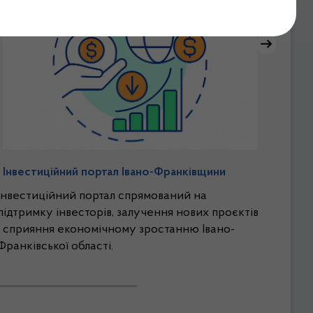
Інвестиційний портал Івано-Франківщини
Інвестиційний портал спрямований на
підтримку інвесторів, залучення нових проєктів
і сприяння економічному зростанню Івано-
Франківської області.